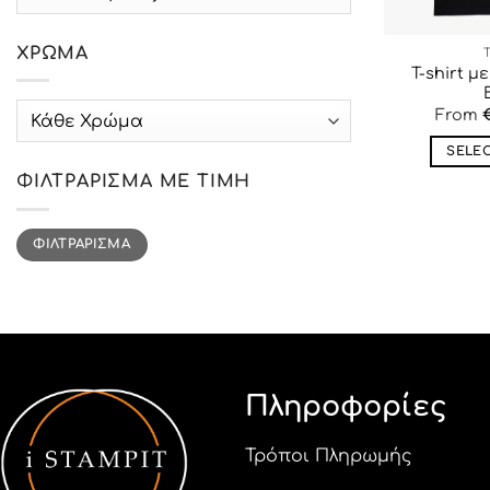
ΧΡΏΜΑ
T-shirt 
label_5
From
SELE
ΦΙΛΤΡΆΡΙΣΜΑ ΜΕ ΤΙΜΉ
Ελάχιστη
Μέγιστη
ΦΙΛΤΡΆΡΙΣΜΑ
τιμή
τιμή
Πληροφορίες
Τρόποι Πληρωμής