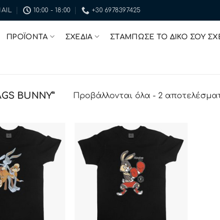
AIL
10:00 - 18:00
+30 6978397425
ΠΡΟΪΟΝΤΑ
ΣΧΕΔΙΑ
ΣΤΑΜΠΩΣΕ ΤΟ ΔΙΚΟ ΣΟΥ ΣΧ
AGS BUNNY”
Προβάλλονται όλα - 2 αποτελέσμα
ΠΡΟΣΘΉΚΗ
ΠΡΟΣΘΉΚΗ
ΣΤΗΝ ΛΊΣΤΑ
ΣΤΗΝ ΛΊΣΤΑ
ΕΠΙΘΥΜΙΏΝ
ΕΠΙΘΥΜΙΏΝ