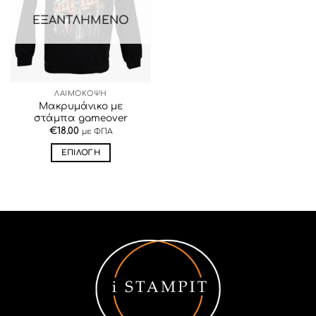
ΕΠΙΘΥΜΙΏΝ
ΕΞΑΝΤΛΗΜΈΝΟ
ΛΑΙΜΟΚΟΨΗ
Μακρυμάνικο με
στάμπα gameover
€
18.00
με ΦΠΑ
ΕΠΙΛΟΓΉ
Αυτό
το
προϊόν
έχει
πολλαπλές
παραλλαγές.
Οι
επιλογές
μπορούν
να