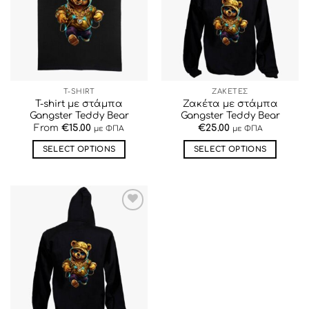
ΕΠΙΘΥΜΙΏΝ
ΕΠΙΘΥΜΙΏΝ
T-SHIRT
ΖΑΚΕΤΕΣ
T-shirt με στάμπα
Ζακέτα με στάμπα
Gangster Teddy Bear
Gangster Teddy Bear
From
€
15.00
€
25.00
με ΦΠΑ
με ΦΠΑ
SELECT OPTIONS
SELECT OPTIONS
Αυτό
Αυτό
το
το
προϊόν
προϊόν
έχει
έχει
ΠΡΟΣΘΉΚΗ
πολλαπλές
πολλαπλές
ΣΤΗΝ ΛΊΣΤΑ
παραλλαγές.
παραλλαγές.
ΕΠΙΘΥΜΙΏΝ
Οι
Οι
επιλογές
επιλογές
μπορούν
μπορούν
να
να