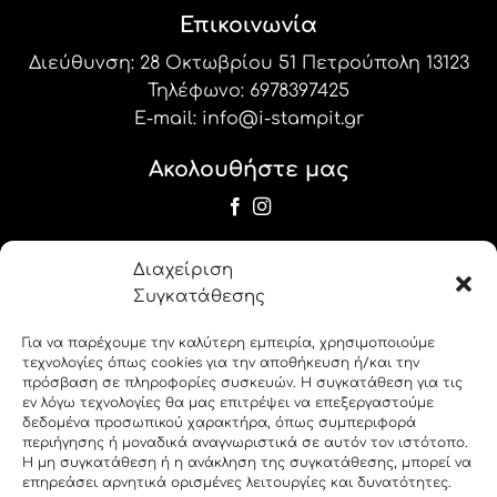
Επικοινωνία
Διεύθυνση: 28 Οκτωβρίου 51 Πετρούπολη 13123
Τηλέφωνο:
6978397425
E-mail:
info@i-stampit.gr
Ακολουθήστε μας
Newsletter
Διαχείριση
Εγγραφείτε στο newsletter μας για να
Συγκατάθεσης
λαμβάνετε τις προσφορές και τα νέα μας!
Για να παρέχουμε την καλύτερη εμπειρία, χρησιμοποιούμε
τεχνολογίες όπως cookies για την αποθήκευση ή/και την
label_19
πρόσβαση σε πληροφορίες συσκευών. Η συγκατάθεση για τις
εν λόγω τεχνολογίες θα μας επιτρέψει να επεξεργαστούμε
δεδομένα προσωπικού χαρακτήρα, όπως συμπεριφορά
label_20
περιήγησης ή μοναδικά αναγνωριστικά σε αυτόν τον ιστότοπο.
Η μη συγκατάθεση ή η ανάκληση της συγκατάθεσης, μπορεί να
επηρεάσει αρνητικά ορισμένες λειτουργίες και δυνατότητες.