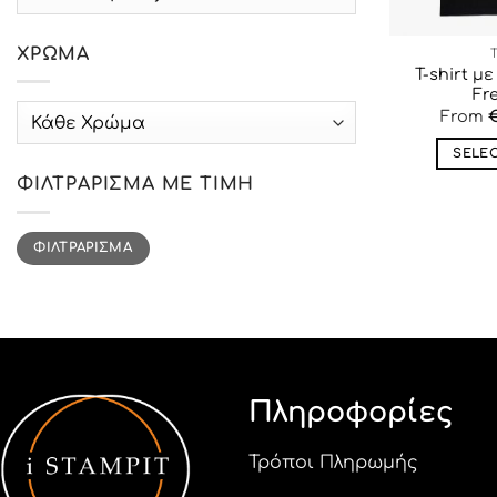
ΧΡΏΜΑ
T-shirt μ
Fr
label_5
From
SELE
ΦΙΛΤΡΆΡΙΣΜΑ ΜΕ ΤΙΜΉ
Ελάχιστη
Μέγιστη
ΦΙΛΤΡΆΡΙΣΜΑ
τιμή
τιμή
Πληροφορίες
Τρόποι Πληρωμής