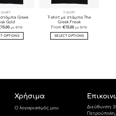
T-SHIRT
T-SHIRT
ε στάμπα Greek
T-shirt με στάμπα The
eak Gold
Greek Freak
€
15.00
From
€
15.00
με ΦΠΑ
με ΦΠΑ
CT OPTIONS
SELECT OPTIONS
Αυτό
Αυτό
το
το
προϊόν
προϊόν
έχει
έχει
πολλαπλές
πολλαπλές
παραλλαγές.
παραλλαγές.
Οι
Οι
επιλογές
επιλογές
μπορούν
μπορούν
Χρήσιμα
Επικοιν
να
να
επιλεγούν
επιλεγούν
Διεύθυνση: 2
στη
στη
Ο λογαριασμός μου
Πετρούπολη, 
σελίδα
σελίδα