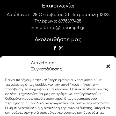
Επικοινωνία
Διεύθυνση: 28 Οκτωβρίου 51 Πετρούπολη 13123
Τηλέφωνο:
6978397425
E-mail:
info@i-stampit.gr
Ακολουθήστε μας
Newsletter
Διαχείριση
Εγγραφείτε στο newsletter μας για να
Συγκατάθεσης
λαμβάνετε τις προσφορές και τα νέα μας!
Για να παρέχουμε την καλύτερη εμπειρία, χρησιμοποιούμε
τεχνολογίες όπως cookies για την αποθήκευση ή/και την
label_19
πρόσβαση σε πληροφορίες συσκευών. Η συγκατάθεση για τις
εν λόγω τεχνολογίες θα μας επιτρέψει να επεξεργαστούμε
δεδομένα προσωπικού χαρακτήρα, όπως συμπεριφορά
label_20
περιήγησης ή μοναδικά αναγνωριστικά σε αυτόν τον ιστότοπο.
Η μη συγκατάθεση ή η ανάκληση της συγκατάθεσης, μπορεί να
επηρεάσει αρνητικά ορισμένες λειτουργίες και δυνατότητες.