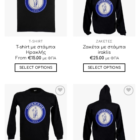
ΕΠΙΘΥΜΙΏΝ
ΕΠΙΘΥΜΙΏΝ
T-SHIRT
ΖΑΚΕΤΕΣ
T-shirt με στάμπα
Ζακέτα με στάμπα
Ηρακλής
iraklis
From
€
15.00
€
25.00
με ΦΠΑ
με ΦΠΑ
SELECT OPTIONS
SELECT OPTIONS
Αυτό
Αυτό
το
το
προϊόν
προϊόν
έχει
έχει
ΠΡΟΣΘΉΚΗ
ΠΡΟΣΘΉΚΗ
πολλαπλές
πολλαπλές
ΣΤΗΝ ΛΊΣΤΑ
ΣΤΗΝ ΛΊΣΤΑ
παραλλαγές.
παραλλαγές.
ΕΠΙΘΥΜΙΏΝ
ΕΠΙΘΥΜΙΏΝ
Οι
Οι
επιλογές
επιλογές
μπορούν
μπορούν
να
να