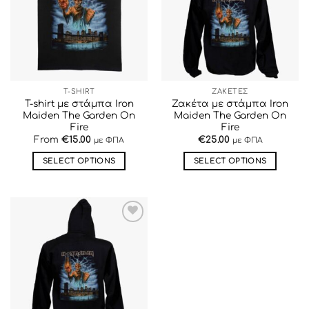
ΕΠΙΘΥΜΙΏΝ
ΕΠΙΘΥΜΙΏΝ
T-SHIRT
ΖΑΚΕΤΕΣ
T-shirt με στάμπα Iron
Ζακέτα με στάμπα Iron
Maiden The Garden On
Maiden The Garden On
Fire
Fire
From
€
15.00
€
25.00
με ΦΠΑ
με ΦΠΑ
SELECT OPTIONS
SELECT OPTIONS
Αυτό
Αυτό
το
το
προϊόν
προϊόν
έχει
έχει
ΠΡΟΣΘΉΚΗ
πολλαπλές
πολλαπλές
ΣΤΗΝ ΛΊΣΤΑ
παραλλαγές.
παραλλαγές.
ΕΠΙΘΥΜΙΏΝ
Οι
Οι
επιλογές
επιλογές
μπορούν
μπορούν
να
να