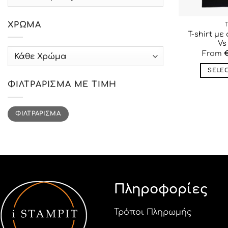
ΧΡΏΜΑ
T-shirt μ
Vs
label_5
From
SELE
ΦΙΛΤΡΆΡΙΣΜΑ ΜΕ ΤΙΜΉ
Ελάχιστη
Μέγιστη
ΦΙΛΤΡΆΡΙΣΜΑ
τιμή
τιμή
Πληροφορίες
Τρόποι Πληρωμής