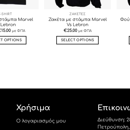
T-SHIRT
ΖΑΚΕΤΕΣ
ε στάμπα Marvel
Ζακέτα με στάμπα Marvel
Φού
 Lebron
Vs Lebron
€
15.00
€
25.00
με ΦΠΑ
με ΦΠΑ
CT OPTIONS
SELECT OPTIONS
Αυτό
Αυτό
το
το
προϊόν
προϊόν
έχει
έχει
πολλαπλές
πολλαπλές
παραλλαγές.
παραλλαγές.
Οι
Οι
επιλογές
επιλογές
μπορούν
μπορούν
Χρήσιμα
Επικοιν
να
να
επιλεγούν
επιλεγούν
Διεύθυνση: 2
στη
στη
Ο λογαριασμός μου
Πετρούπολη, 
σελίδα
σελίδα