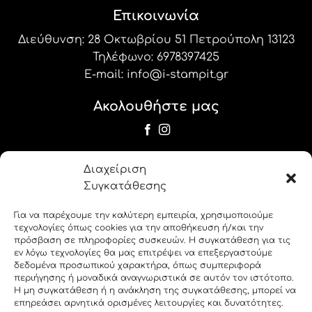
Επικοινωνία
Διεύθυνση: 28 Οκτωβρίου 51 Πετρούπολη 13123
Τηλέφωνο:
6978397425
E-mail:
info@i-stampit.gr
Ακολουθήστε μας
Newsletter
Διαχείριση
Εγγραφείτε στο newsletter μας για να
Συγκατάθεσης
λαμβάνετε τις προσφορές και τα νέα μας!
Για να παρέχουμε την καλύτερη εμπειρία, χρησιμοποιούμε
τεχνολογίες όπως cookies για την αποθήκευση ή/και την
label_19
πρόσβαση σε πληροφορίες συσκευών. Η συγκατάθεση για τις
εν λόγω τεχνολογίες θα μας επιτρέψει να επεξεργαστούμε
δεδομένα προσωπικού χαρακτήρα, όπως συμπεριφορά
label_20
περιήγησης ή μοναδικά αναγνωριστικά σε αυτόν τον ιστότοπο.
Η μη συγκατάθεση ή η ανάκληση της συγκατάθεσης, μπορεί να
επηρεάσει αρνητικά ορισμένες λειτουργίες και δυνατότητες.