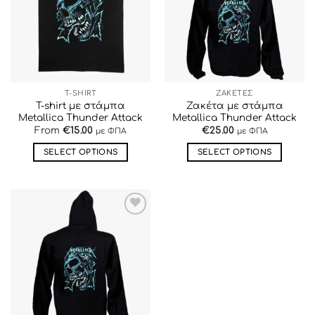
ΕΠΙΘΥΜΙΏΝ
ΕΠΙΘΥΜΙΏΝ
T-SHIRT
ΖΑΚΕΤΕΣ
T-shirt με στάμπα
Ζακέτα με στάμπα
Metallica Thunder Attack
Metallica Thunder Attack
From
€
15.00
€
25.00
με ΦΠΑ
με ΦΠΑ
SELECT OPTIONS
SELECT OPTIONS
Αυτό
Αυτό
το
το
προϊόν
προϊόν
έχει
έχει
ΠΡΟΣΘΉΚΗ
πολλαπλές
πολλαπλές
ΣΤΗΝ ΛΊΣΤΑ
παραλλαγές.
παραλλαγές.
ΕΠΙΘΥΜΙΏΝ
Οι
Οι
επιλογές
επιλογές
μπορούν
μπορούν
να
να