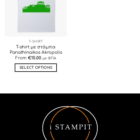
ΕΠΙΘΥΜΙΏΝ
T-SHIRT
T-shirt με στάμπα
Panathinaikos Akropolis
From
€
15.00
με ΦΠΑ
SELECT OPTIONS
Αυτό
το
προϊόν
έχει
πολλαπλές
παραλλαγές.
Οι
επιλογές
μπορούν
να