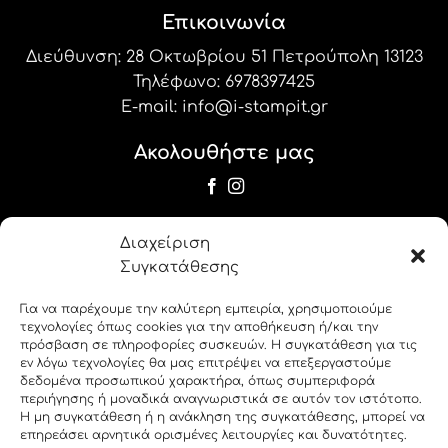
Επικοινωνία
Διεύθυνση: 28 Οκτωβρίου 51 Πετρούπολη 13123
Τηλέφωνο:
6978397425
E-mail:
info@i-stampit.gr
Ακολουθήστε μας
Newsletter
Διαχείριση
Εγγραφείτε στο newsletter μας για να
Συγκατάθεσης
λαμβάνετε τις προσφορές και τα νέα μας!
Για να παρέχουμε την καλύτερη εμπειρία, χρησιμοποιούμε
τεχνολογίες όπως cookies για την αποθήκευση ή/και την
label_19
πρόσβαση σε πληροφορίες συσκευών. Η συγκατάθεση για τις
εν λόγω τεχνολογίες θα μας επιτρέψει να επεξεργαστούμε
δεδομένα προσωπικού χαρακτήρα, όπως συμπεριφορά
label_20
περιήγησης ή μοναδικά αναγνωριστικά σε αυτόν τον ιστότοπο.
Η μη συγκατάθεση ή η ανάκληση της συγκατάθεσης, μπορεί να
επηρεάσει αρνητικά ορισμένες λειτουργίες και δυνατότητες.