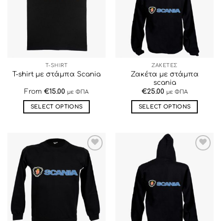
ΕΠΙΘΥΜΙΏΝ
ΕΠΙΘΥΜΙΏΝ
T-SHIRT
ΖΑΚΕΤΕΣ
Ζακέτα με στάμπα
T-shirt με στάμπα Scania
scania
From
€
15.00
€
25.00
με ΦΠΑ
με ΦΠΑ
SELECT OPTIONS
SELECT OPTIONS
Αυτό
Αυτό
το
το
προϊόν
προϊόν
έχει
έχει
ΠΡΟΣΘΉΚΗ
ΠΡΟΣΘΉΚΗ
πολλαπλές
πολλαπλές
ΣΤΗΝ ΛΊΣΤΑ
ΣΤΗΝ ΛΊΣΤΑ
παραλλαγές.
παραλλαγές.
ΕΠΙΘΥΜΙΏΝ
ΕΠΙΘΥΜΙΏΝ
Οι
Οι
επιλογές
επιλογές
μπορούν
μπορούν
να
να