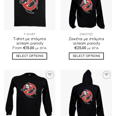
ΕΠΙΘΥΜΙΏΝ
ΕΠΙΘΥΜΙΏΝ
T-SHIRT
ΖΑΚΕΤΕΣ
T-shirt με στάμπα
Ζακέτα με στάμπα
scream parody
scream parody
From
€
15.00
€
25.00
με ΦΠΑ
με ΦΠΑ
SELECT OPTIONS
SELECT OPTIONS
Αυτό
Αυτό
το
το
προϊόν
προϊόν
έχει
έχει
ΠΡΟΣΘΉΚΗ
ΠΡΟΣΘΉΚΗ
πολλαπλές
πολλαπλές
ΣΤΗΝ ΛΊΣΤΑ
ΣΤΗΝ ΛΊΣΤΑ
παραλλαγές.
παραλλαγές.
ΕΠΙΘΥΜΙΏΝ
ΕΠΙΘΥΜΙΏΝ
Οι
Οι
επιλογές
επιλογές
μπορούν
μπορούν
να
να