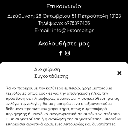
Επικοινωνία
Διεύθυνση: 28 Οκτωβρίου 51 Πετρούπολη 13123
Τηλέφωνο:
6978397425
E-mail:
info@i-stampit.gr
Ακολουθήστε μας
Newsletter
Διαχείριση
Εγγραφείτε στο newsletter μας για να
Συγκατάθεσης
λαμβάνετε τις προσφορές και τα νέα μας!
Για να παρέχουμε την καλύτερη εμπειρία, χρησιμοποιούμε
τεχνολογίες όπως cookies για την αποθήκευση ή/και την
label_19
πρόσβαση σε πληροφορίες συσκευών. Η συγκατάθεση για τις
εν λόγω τεχνολογίες θα μας επιτρέψει να επεξεργαστούμε
δεδομένα προσωπικού χαρακτήρα, όπως συμπεριφορά
label_20
περιήγησης ή μοναδικά αναγνωριστικά σε αυτόν τον ιστότοπο.
Η μη συγκατάθεση ή η ανάκληση της συγκατάθεσης, μπορεί να
επηρεάσει αρνητικά ορισμένες λειτουργίες και δυνατότητες.