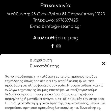
Επικοινωνία
Διεύθυνση: 28 Οκτωβρίου 51 Πετρούπολη 13123
Τηλέφωνο:
6978397425
E-mail:
info@i-stampit.gr
Ακολουθήστε μας
Newsletter
Διαχείριση
Εγγραφείτε στο newsletter μας για να
Συγκατάθεσης
λαμβάνετε τις προσφορές και τα νέα μας!
Για να παρέχουμε την καλύτερη εμπειρία, χρησιμοποιούμε
τεχνολογίες όπως cookies για την αποθήκευση ή/και την
label_19
πρόσβαση σε πληροφορίες συσκευών. Η συγκατάθεση για τις
εν λόγω τεχνολογίες θα μας επιτρέψει να επεξεργαστούμε
δεδομένα προσωπικού χαρακτήρα, όπως συμπεριφορά
label_20
περιήγησης ή μοναδικά αναγνωριστικά σε αυτόν τον ιστότοπο.
Η μη συγκατάθεση ή η ανάκληση της συγκατάθεσης, μπορεί να
επηρεάσει αρνητικά ορισμένες λειτουργίες και δυνατότητες.