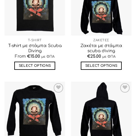
ΕΠΙΘΥΜΙΏΝ
ΕΠΙΘΥΜΙΏΝ
T-SHIRT
ΖΑΚΕΤΕΣ
T-shirt με στάμπα Scuba
Ζακέτα με στάμπα
Diving
scuba diving
From
€
15.00
€
25.00
με ΦΠΑ
με ΦΠΑ
SELECT OPTIONS
SELECT OPTIONS
Αυτό
Αυτό
το
το
προϊόν
προϊόν
έχει
έχει
ΠΡΟΣΘΉΚΗ
ΠΡΟΣΘΉΚΗ
πολλαπλές
πολλαπλές
ΣΤΗΝ ΛΊΣΤΑ
ΣΤΗΝ ΛΊΣΤΑ
παραλλαγές.
παραλλαγές.
ΕΠΙΘΥΜΙΏΝ
ΕΠΙΘΥΜΙΏΝ
Οι
Οι
επιλογές
επιλογές
μπορούν
μπορούν
να
να