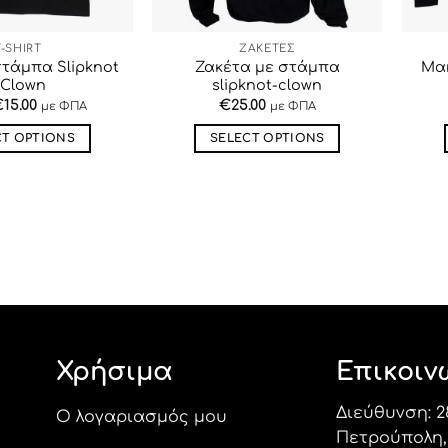
T-SHIRT
ΖΑΚΕΤΕΣ
 στάμπα Slipknot
Ζακέτα με στάμπα
Μα
 Clown
slipknot-clown
€
15.00
€
25.00
με ΦΠΑ
με ΦΠΑ
CT OPTIONS
SELECT OPTIONS
Αυτό
Αυτό
το
το
προϊόν
προϊόν
έχει
έχει
πολλαπλές
πολλαπλές
παραλλαγές.
παραλλαγές.
Οι
Οι
επιλογές
επιλογές
μπορούν
μπορούν
Χρήσιμα
Επικοιν
να
να
επιλεγούν
επιλεγούν
Διεύθυνση: 2
στη
στη
Ο λογαριασμός μου
Πετρούπολη, 
σελίδα
σελίδα