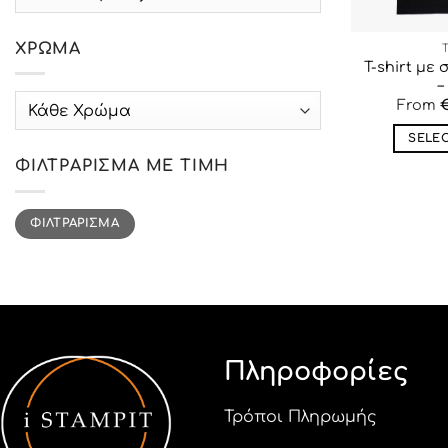
ΧΡΏΜΑ
T-shirt με
–
label_5
From
SELE
ΦΙΛΤΡΆΡΙΣΜΑ ΜΕ ΤΙΜΉ
Ελάχιστη
Μέγιστη
ΦΙΛΤΡΆΡΙΣΜΑ
τιμή
τιμή
Πληροφορίες
Τρόποι Πληρωμής