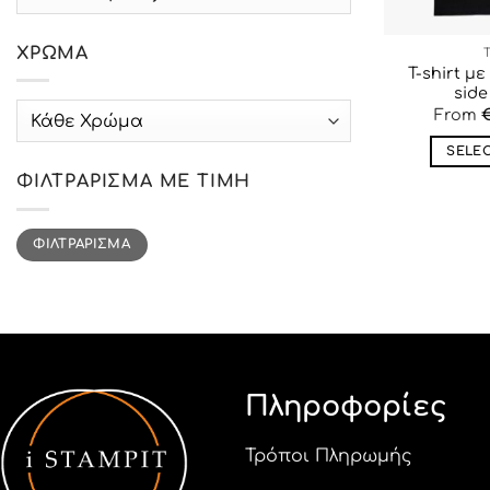
ΧΡΏΜΑ
T-shirt μ
side
label_5
From
SELE
ΦΙΛΤΡΆΡΙΣΜΑ ΜΕ ΤΙΜΉ
Ελάχιστη
Μέγιστη
ΦΙΛΤΡΆΡΙΣΜΑ
τιμή
τιμή
Πληροφορίες
Τρόποι Πληρωμής