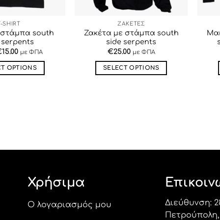
T-SHIRT
ΖΑΚΕΤΕΣ
ε στάμπα south
Ζακέτα με στάμπα south
Μα
 serpents
side serpents
€
15.00
€
25.00
με ΦΠΑ
με ΦΠΑ
CT OPTIONS
SELECT OPTIONS
Αυτό
Αυτό
το
το
προϊόν
προϊόν
έχει
έχει
πολλαπλές
πολλαπλές
παραλλαγές.
παραλλαγές.
Οι
Οι
επιλογές
επιλογές
μπορούν
μπορούν
Χρήσιμα
Επικοιν
να
να
επιλεγούν
επιλεγούν
Διεύθυνση: 2
στη
στη
Ο λογαριασμός μου
Πετρούπολη, 
σελίδα
σελίδα