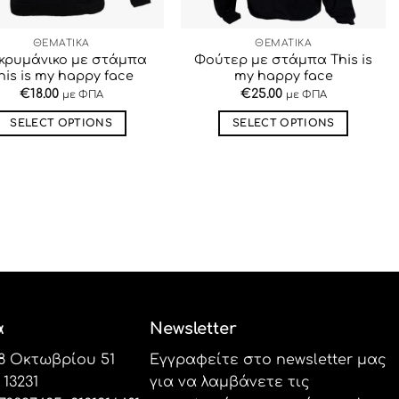
ΘΕΜΑΤΙΚΑ
ΘΕΜΑΤΙΚΑ
κρυμάνικο με στάμπα
Φούτερ με στάμπα This is
his is my happy face
my happy face
€
18.00
€
25.00
με ΦΠΑ
με ΦΠΑ
SELECT OPTIONS
SELECT OPTIONS
Αυτό
Αυτό
το
το
προϊόν
προϊόν
έχει
έχει
πολλαπλές
πολλαπλές
παραλλαγές.
παραλλαγές.
Οι
Οι
επιλογές
επιλογές
μπορούν
μπορούν
α
Newsletter
να
να
επιλεγούν
επιλεγούν
8 Οκτωβρίου 51
Εγγραφείτε στο newsletter μας
στη
στη
13231
για να λαμβάνετε τις
σελίδα
σελίδα