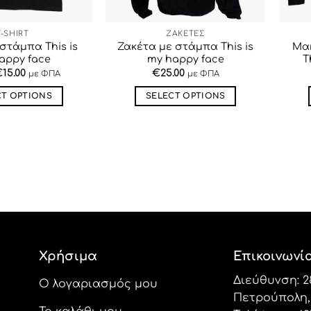
T-SHIRT
ΖΑΚΕΤΕΣ
 στάμπα This is
Ζακέτα με στάμπα This is
Μα
appy face
my happy face
T
€
15.00
€
25.00
με ΦΠΑ
με ΦΠΑ
CT OPTIONS
SELECT OPTIONS
Αυτό
Αυτό
το
το
προϊόν
προϊόν
έχει
έχει
πολλαπλές
πολλαπλές
παραλλαγές.
παραλλαγές.
Οι
Οι
επιλογές
επιλογές
μπορούν
μπορούν
Χρήσιμα
Επικοινωνί
να
να
επιλεγούν
επιλεγούν
Διεύθυνση: 2
Ο λογαριασμός μου
στη
στη
Πετρούπολη, 
σελίδα
σελίδα