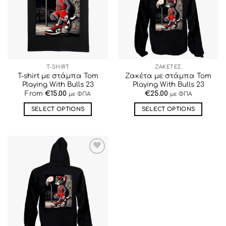
ΕΠΙΘΥΜΙΏΝ
ΕΠΙΘΥΜΙΏΝ
T-SHIRT
ΖΑΚΕΤΕΣ
T-shirt με στάμπα Tom
Ζακέτα με στάμπα Tom
Playing With Bulls 23
Playing With Bulls 23
From
€
15.00
€
25.00
με ΦΠΑ
με ΦΠΑ
SELECT OPTIONS
SELECT OPTIONS
Αυτό
Αυτό
το
το
προϊόν
προϊόν
έχει
έχει
ΠΡΟΣΘΉΚΗ
πολλαπλές
πολλαπλές
ΣΤΗΝ ΛΊΣΤΑ
παραλλαγές.
παραλλαγές.
ΕΠΙΘΥΜΙΏΝ
Οι
Οι
επιλογές
επιλογές
μπορούν
μπορούν
να
να