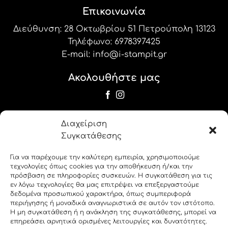
Επικοινωνία
Διεύθυνση: 28 Οκτωβρίου 51 Πετρούπολη 13123
Τηλέφωνο:
6978397425
E-mail:
info@i-stampit.gr
Ακολουθήστε μας
Newsletter
Διαχείριση
Εγγραφείτε στο newsletter μας για να
Συγκατάθεσης
λαμβάνετε τις προσφορές και τα νέα μας!
Για να παρέχουμε την καλύτερη εμπειρία, χρησιμοποιούμε
τεχνολογίες όπως cookies για την αποθήκευση ή/και την
label_19
πρόσβαση σε πληροφορίες συσκευών. Η συγκατάθεση για τις
εν λόγω τεχνολογίες θα μας επιτρέψει να επεξεργαστούμε
δεδομένα προσωπικού χαρακτήρα, όπως συμπεριφορά
label_20
περιήγησης ή μοναδικά αναγνωριστικά σε αυτόν τον ιστότοπο.
Η μη συγκατάθεση ή η ανάκληση της συγκατάθεσης, μπορεί να
επηρεάσει αρνητικά ορισμένες λειτουργίες και δυνατότητες.