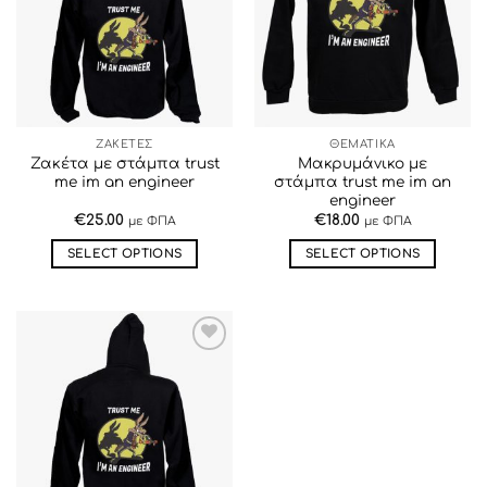
ΕΠΙΘΥΜΙΏΝ
ΕΠΙΘΥΜΙΏΝ
ΖΑΚΕΤΕΣ
ΘΕΜΑΤΙΚΑ
Ζακέτα με στάμπα trust
Μακρυμάνικο με
me im an engineer
στάμπα trust me im an
engineer
€
25.00
€
18.00
με ΦΠΑ
με ΦΠΑ
SELECT OPTIONS
SELECT OPTIONS
Αυτό
Αυτό
το
το
προϊόν
προϊόν
έχει
έχει
ΠΡΟΣΘΉΚΗ
πολλαπλές
πολλαπλές
ΣΤΗΝ ΛΊΣΤΑ
παραλλαγές.
παραλλαγές.
ΕΠΙΘΥΜΙΏΝ
Οι
Οι
επιλογές
επιλογές
μπορούν
μπορούν
να
να