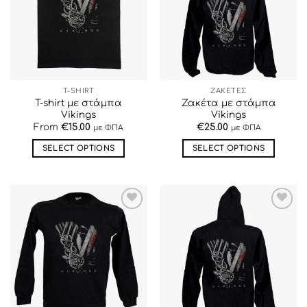
ΕΠΙΘΥΜΙΏΝ
ΕΠΙΘΥΜΙΏΝ
T-SHIRT
ΖΑΚΕΤΕΣ
T-shirt με στάμπα
Ζακέτα με στάμπα
Vikings
Vikings
From
€
15.00
€
25.00
με ΦΠΑ
με ΦΠΑ
SELECT OPTIONS
SELECT OPTIONS
Αυτό
Αυτό
το
το
προϊόν
προϊόν
έχει
έχει
ΠΡΟΣΘΉΚΗ
ΠΡΟΣΘΉΚΗ
πολλαπλές
πολλαπλές
ΣΤΗΝ ΛΊΣΤΑ
ΣΤΗΝ ΛΊΣΤΑ
παραλλαγές.
παραλλαγές.
ΕΠΙΘΥΜΙΏΝ
ΕΠΙΘΥΜΙΏΝ
Οι
Οι
επιλογές
επιλογές
μπορούν
μπορούν
να
να