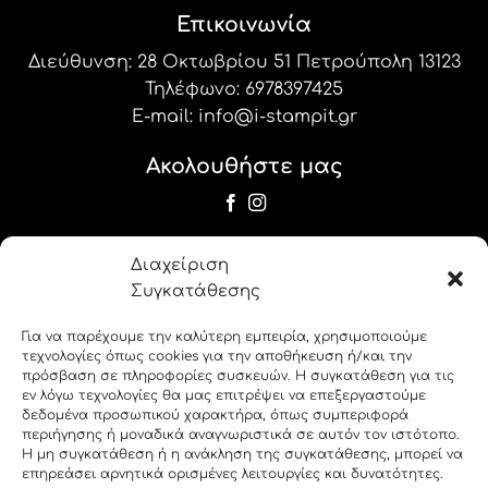
Επικοινωνία
Διεύθυνση: 28 Οκτωβρίου 51 Πετρούπολη 13123
Τηλέφωνο:
6978397425
E-mail:
info@i-stampit.gr
Ακολουθήστε μας
Newsletter
Διαχείριση
Εγγραφείτε στο newsletter μας για να
Συγκατάθεσης
λαμβάνετε τις προσφορές και τα νέα μας!
Για να παρέχουμε την καλύτερη εμπειρία, χρησιμοποιούμε
τεχνολογίες όπως cookies για την αποθήκευση ή/και την
label_19
πρόσβαση σε πληροφορίες συσκευών. Η συγκατάθεση για τις
εν λόγω τεχνολογίες θα μας επιτρέψει να επεξεργαστούμε
δεδομένα προσωπικού χαρακτήρα, όπως συμπεριφορά
label_20
περιήγησης ή μοναδικά αναγνωριστικά σε αυτόν τον ιστότοπο.
Η μη συγκατάθεση ή η ανάκληση της συγκατάθεσης, μπορεί να
επηρεάσει αρνητικά ορισμένες λειτουργίες και δυνατότητες.