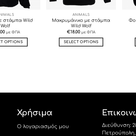
NIMALS
ANIMALS
ε στάμπα Wild
Μακρυμάνικο με στάμπα
Φο
Wolf
Wild Wolf
.00
€
18.00
με ΦΠΑ
με ΦΠΑ
CT OPTIONS
SELECT OPTIONS
Αυτό
Αυτό
το
το
προϊόν
προϊόν
έχει
έχει
πολλαπλές
πολλαπλές
παραλλαγές.
παραλλαγές.
Οι
Οι
επιλογές
επιλογές
μπορούν
μπορούν
Χρήσιμα
Επικοιν
να
να
επιλεγούν
επιλεγούν
Διεύθυνση: 2
στη
στη
Ο λογαριασμός μου
Πετρούπολη, 
σελίδα
σελίδα