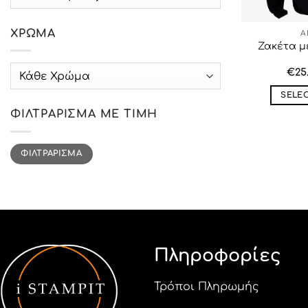
ΧΡΏΜΑ
A
Ζακέτα μ
label_5
€
25
SELE
ΦΙΛΤΡΆΡΙΣΜΑ ΜΕ ΤΙΜΉ
Ελάχιστη
Μέγιστη
ΦΙΛΤΡΆΡΙΣΜΑ
τιμή
τιμή
Πληροφορίες
Τρόποι Πληρωμής