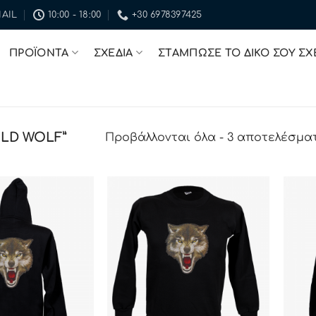
AIL
10:00 - 18:00
+30 6978397425
ΠΡΟΪΟΝΤΑ
ΣΧΕΔΙΑ
ΣΤΑΜΠΩΣΕ ΤΟ ΔΙΚΟ ΣΟΥ ΣΧ
ILD WOLF”
Προβάλλονται όλα - 3 αποτελέσμα
ΠΡΟΣΘΉΚΗ
ΠΡΟΣΘΉΚΗ
ΣΤΗΝ ΛΊΣΤΑ
ΣΤΗΝ ΛΊΣΤΑ
ΕΠΙΘΥΜΙΏΝ
ΕΠΙΘΥΜΙΏΝ