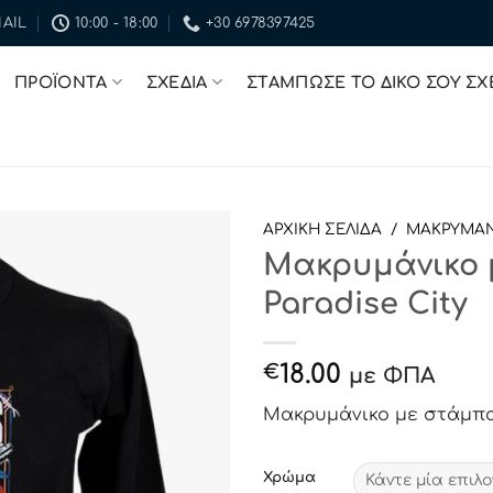
AIL
10:00 - 18:00
+30 6978397425
ΠΡΟΪΟΝΤΑ
ΣΧΕΔΙΑ
ΣΤΑΜΠΩΣΕ ΤΟ ΔΙΚΟ ΣΟΥ ΣΧ
ΑΡΧΙΚΉ ΣΕΛΊΔΑ
/
ΜΑΚΡΥΜΑΝ
Μακρυμάνικο 
ΠΡΟΣΘΉΚΗ
Paradise City
ΣΤΗΝ
ΛΊΣΤΑ
ΕΠΙΘΥΜΙΏΝ
18.00
€
με ΦΠΑ
Μακρυμάνικο με στάμπα “
Χρώμα