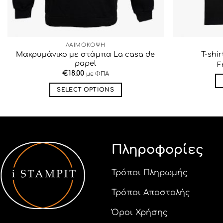
ΛΑΙΜΟΚΟΨΗ
Μακρυμάνικο με στάμπα La casa de
T-shi
papel
F
€
18.00
με ΦΠΑ
SELECT OPTIONS
Αυτό
το
προϊόν
έχει
Πληροφορίες
πολλαπλές
παραλλαγές.
Οι
Τρόποι Πληρωμής
επιλογές
Τρόποι Αποστολής
μπορούν
να
Όροι Χρήσης
επιλεγούν