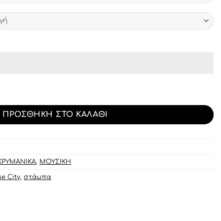
ns n Roses Paradise City ποσότητα
ΠΡΟΣΘΉΚΗ ΣΤΟ ΚΑΛΆΘΙ
ΚΡΥΜΑΝΙΚΑ
,
ΜΟΥΣΙΚΗ
e City
,
στάμπα