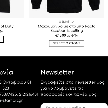
ΘΕΜΑΤΙΚΑ
Μακρυμάνικο με στάμπα Pablo
 of Duty
Escobar is calling
ΠΑ
€
18.00
με ΦΠΑ
S
SELECT OPTIONS
Αυτό
το
προϊόν
έχει
λές
ωνία
Newsletter
πολλαπλές
αγές.
παραλλαγές.
8 Οκτωβρίου 51
Εγγραφείτε στο newsletter μας
Οι
ές
επιλογές
13231
για να λαμβάνετε τις
ύν
μπορούν
78397425
,
2121216401
προσφορές και τα νέα μας!
να
i-stampit.gr
ούν
επιλεγούν
label_13