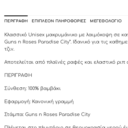
ΠΕΡΙΓΡΑΦΉ
ΕΠΙΠΛΈΟΝ ΠΛΗΡΟΦΟΡΊΕΣ
ΜΕΓΕΘΟΛΌΓΙΟ
Κλασσικό Unisex μακρυμάνικο με λαιμόκοψη σε κ
Guns n Roses Paradise City”. Ιδανικό για τις καθ
τζιν.
Αποτελείται από πλαϊνές ραφές και ελαστικό ριπ σ
ΠΕΡΙΓΡΑΦΗ
Σύνθεση: 100% βαμβάκι
Εφαρμογή: Κανονική γραμμή
Στάμπα: Guns n Roses Paradise City
Πλένεται στο πλυντήριο σε θερμοκρασία νερού έ