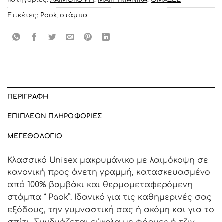
Κατηγορίες:
ΛΑΙΜΟΚΟΨΗ
,
ΜΑΚΡΥΜΑΝΙΚΑ
,
ΟΜΑΔΕΣ
Ετικέτες:
Paok
,
στάμπα
ΠΕΡΙΓΡΑΦΉ
ΕΠΙΠΛΈΟΝ ΠΛΗΡΟΦΟΡΊΕΣ
ΜΕΓΕΘΟΛΌΓΙΟ
Κλασσικό Unisex μακρυμάνικο με λαιμόκοψη σε
κανονική προς άνετη γραμμή, κατασκευασμένο
από 100% βαμβάκι και θερμομεταφερόμενη
στάμπα ” Paok”. Ιδανικό για τις καθημερινές σας
εξόδους, την γυμναστική σας ή ακόμη και για το