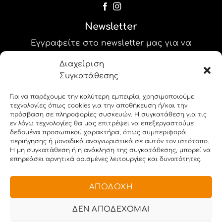
Newsletter
Εγγραφείτε στο newsletter μας για να
λαμβάνετε τις προσφορές και τα νέα μας!
Διαχείριση
Συγκατάθεσης
label_25
Για να παρέχουμε την καλύτερη εμπειρία, χρησιμοποιούμε
label_26
τεχνολογίες όπως cookies για την αποθήκευση ή/και την
πρόσβαση σε πληροφορίες συσκευών. Η συγκατάθεση για τις
εν λόγω τεχνολογίες θα μας επιτρέψει να επεξεργαστούμε
δεδομένα προσωπικού χαρακτήρα, όπως συμπεριφορά
περιήγησης ή μοναδικά αναγνωριστικά σε αυτόν τον ιστότοπο.
Η μη συγκατάθεση ή η ανάκληση της συγκατάθεσης, μπορεί να
επηρεάσει αρνητικά ορισμένες λειτουργίες και δυνατότητες.
Copyright 2026 © i-stampit.gr. All rights reserved.
ΑΠΟΔΟΧΉ
ΔΕΝ ΑΠΟΔΈΧΟΜΑΙ