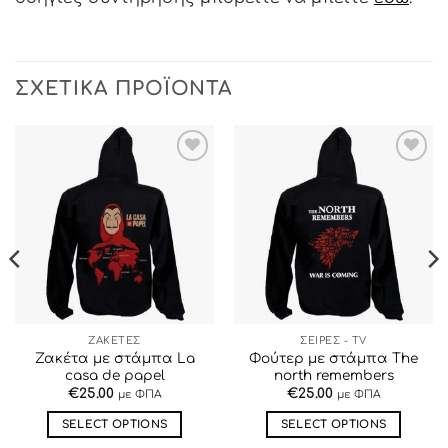
ΣΧΕΤΙΚΆ ΠΡΟΪΌΝΤΑ
ΠΡΟΣΘΉΚΗ
ΠΡΟΣΘΉΚΗ
ΣΤΗΝ ΛΊΣΤΑ
ΣΤΗΝ ΛΊΣΤΑ
ΕΠΙΘΥΜΙΏΝ
ΕΠΙΘΥΜΙΏΝ
ΖΑΚΕΤΕΣ
ΣΕΙΡΕΣ - TV
Ζακέτα με στάμπα La
Φούτερ με στάμπα The
casa de papel
north remembers
€
25.00
€
25.00
με ΦΠΑ
με ΦΠΑ
SELECT OPTIONS
SELECT OPTIONS
Αυτό
Αυτό