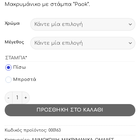
Μακρυμάνικο με στάμπα “Paok”.
Χρώμα
Μέγεθος
(REQUIRED)
ΣΤΆΜΠΑ
*
label_11
Πίσω
label_12
Μπροστά
Μακρυμάνικο με στάμπα Paok ποσότητα
ΠΡΟΣΘΉΚΗ ΣΤΟ ΚΑΛΆΘΙ
Κωδικός προϊόντος:
000163