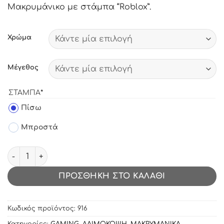
Μακρυμάνικο με στάμπα “Roblox”.
Χρώμα
Μέγεθος
(REQUIRED)
ΣΤΆΜΠΑ
*
label_11
Πίσω
label_12
Μπροστά
Μακρυμάνικο με στάμπα Roblox ποσότητα
ΠΡΟΣΘΉΚΗ ΣΤΟ ΚΑΛΆΘΙ
Κωδικός προϊόντος:
916