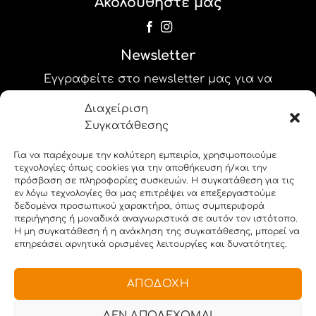
Ακολουθήστε μας
Newsletter
Εγγραφείτε στο newsletter μας για να
λαμβάνετε τις προσφορές και τα νέα μας!
Διαχείριση
Συγκατάθεσης
label_25
Για να παρέχουμε την καλύτερη εμπειρία, χρησιμοποιούμε
label_26
τεχνολογίες όπως cookies για την αποθήκευση ή/και την
πρόσβαση σε πληροφορίες συσκευών. Η συγκατάθεση για τις
εν λόγω τεχνολογίες θα μας επιτρέψει να επεξεργαστούμε
δεδομένα προσωπικού χαρακτήρα, όπως συμπεριφορά
περιήγησης ή μοναδικά αναγνωριστικά σε αυτόν τον ιστότοπο.
Η μη συγκατάθεση ή η ανάκληση της συγκατάθεσης, μπορεί να
επηρεάσει αρνητικά ορισμένες λειτουργίες και δυνατότητες.
Copyright 2026 © i-stampit.gr. All rights reserved.
ΑΠΟΔΟΧΉ
ΔΕΝ ΑΠΟΔΈΧΟΜΑΙ