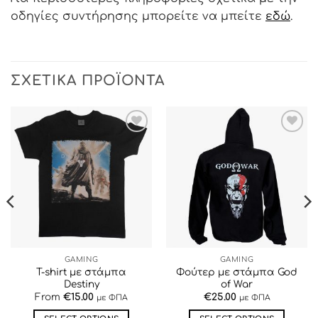
οδηγίες συντήρησης μπορείτε να μπείτε
εδώ
.
ΣΧΕΤΙΚΆ ΠΡΟΪΌΝΤΑ
ΠΡΟΣΘΉΚΗ
ΠΡΟΣΘΉΚΗ
ΣΤΗΝ ΛΊΣΤΑ
ΣΤΗΝ ΛΊΣΤΑ
ΕΠΙΘΥΜΙΏΝ
ΕΠΙΘΥΜΙΏΝ
GAMING
GAMING
T-shirt με στάμπα
Φούτερ με στάμπα God
Destiny
of War
From
€
15.00
€
25.00
με ΦΠΑ
με ΦΠΑ