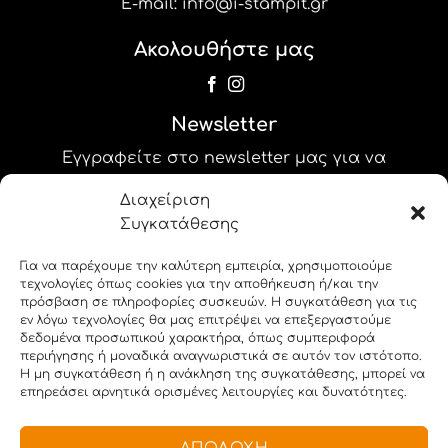
E-mail:
info@i-stampit.gr
Ακολουθήστε μας
Newsletter
Εγγραφείτε στο newsletter μας για να
λαμβάνετε τις προσφορές και τα νέα μας!
Διαχείριση
Συγκατάθεσης
label_25
Για να παρέχουμε την καλύτερη εμπειρία, χρησιμοποιούμε
label_26
τεχνολογίες όπως cookies για την αποθήκευση ή/και την
πρόσβαση σε πληροφορίες συσκευών. Η συγκατάθεση για τις
εν λόγω τεχνολογίες θα μας επιτρέψει να επεξεργαστούμε
δεδομένα προσωπικού χαρακτήρα, όπως συμπεριφορά
περιήγησης ή μοναδικά αναγνωριστικά σε αυτόν τον ιστότοπο.
Η μη συγκατάθεση ή η ανάκληση της συγκατάθεσης, μπορεί να
επηρεάσει αρνητικά ορισμένες λειτουργίες και δυνατότητες.
Copyright 2026 © i-stampit.gr. All rights reserved.