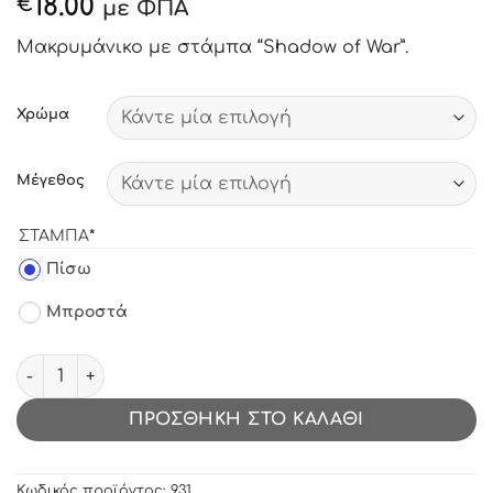
18.00
€
με ΦΠΑ
Μακρυμάνικο με στάμπα “Shadow of War”.
Χρώμα
Μέγεθος
(REQUIRED)
ΣΤΆΜΠΑ
*
label_11
Πίσω
label_12
Μπροστά
Μακρυμάνικο με στάμπα Shadow of War ποσότητα
ΠΡΟΣΘΉΚΗ ΣΤΟ ΚΑΛΆΘΙ
Κωδικός προϊόντος:
931