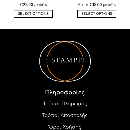
€
25.00
From
€
15.00
με ΦΠΑ
με ΦΠΑ
SELECT OPTIONS
SELECT OPTIONS
Αυτό
Αυτό
το
το
προϊόν
προϊόν
έχει
έχει
πολλαπλές
πολλαπλές
παραλλαγές.
παραλλαγές.
Οι
Οι
επιλογές
επιλογές
μπορούν
μπορούν
να
να
επιλεγούν
επιλεγούν
στη
στη
Πληροφορίες
σελίδα
σελίδα
του
του
Τρόποι Πληρωμής
προϊόντος
προϊόντος
Τρόποι Αποστολής
Όροι Χρήσης