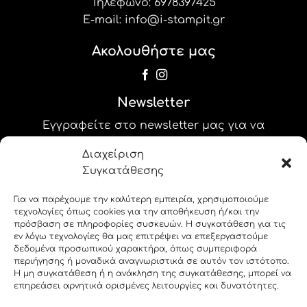
Τηλέφωνο:
6978397425
E-mail:
info@i-stampit.gr
Ακολουθήστε μας
Newsletter
Εγγραφείτε στο newsletter μας για να
λαμβάνετε τις προσφορές και τα νέα μας!
Διαχείριση
Συγκατάθεσης
label_25
Για να παρέχουμε την καλύτερη εμπειρία, χρησιμοποιούμε
label_26
τεχνολογίες όπως cookies για την αποθήκευση ή/και την
πρόσβαση σε πληροφορίες συσκευών. Η συγκατάθεση για τις
εν λόγω τεχνολογίες θα μας επιτρέψει να επεξεργαστούμε
δεδομένα προσωπικού χαρακτήρα, όπως συμπεριφορά
περιήγησης ή μοναδικά αναγνωριστικά σε αυτόν τον ιστότοπο.
Η μη συγκατάθεση ή η ανάκληση της συγκατάθεσης, μπορεί να
επηρεάσει αρνητικά ορισμένες λειτουργίες και δυνατότητες.
Copyright 2026 © i-stampit.gr. All rights reserved.