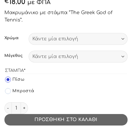
18.00
€
με ΦΠΑ
Μακρυμάνικο με στάμπα “The Greek God of
Tennis”.
Χρώμα
Μέγεθος
(REQUIRED)
ΣΤΆΜΠΑ
*
label_11
Πίσω
label_12
Μπροστά
Μακρυμάνικο με στάμπα The Greek God of Tennis ποσό
ΠΡΟΣΘΉΚΗ ΣΤΟ ΚΑΛΆΘΙ